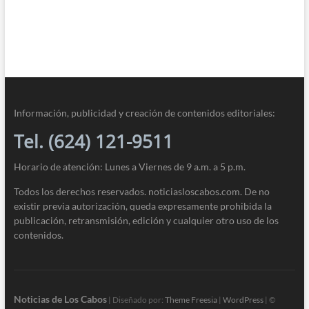
Información, publicidad y creación de contenidos editoriales:
Tel. (624) 121-9511
Horario de atención: Lunes a Viernes de 9 a.m. a 5 p.m.
Todos los derechos reservados. noticiasloscabos.com. De no
existir previa autorización, queda expresamente prohibida la
publicación, retransmisión, edición y cualquier otro uso de los
contenidos.
Noticias de Los Cabos
| Diseñado por:
Theme Freesia
|
WordPress
| ©