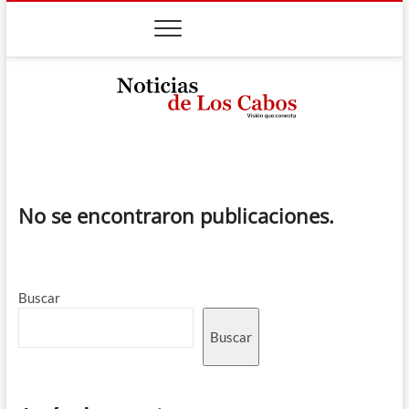
Saltar
al
contenido
Noticias de Los
VISIÓN QUE CONECTA
Cabos
No se encontraron publicaciones.
Buscar
Buscar