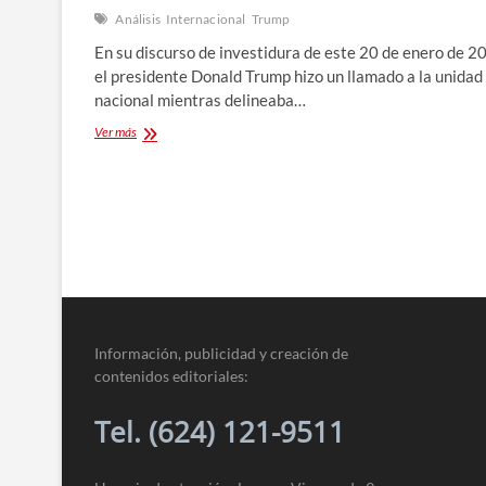
Análisis
Internacional
Trump
En su discurso de investidura de este 20 de enero de 2
el presidente Donald Trump hizo un llamado a la unidad
nacional mientras delineaba…
Análisis
Ver más
narrativo
del
discurso
de
investidura
de
Donald
Trump
Información, publicidad y creación de
contenidos editoriales:
Tel. (624) 121-9511