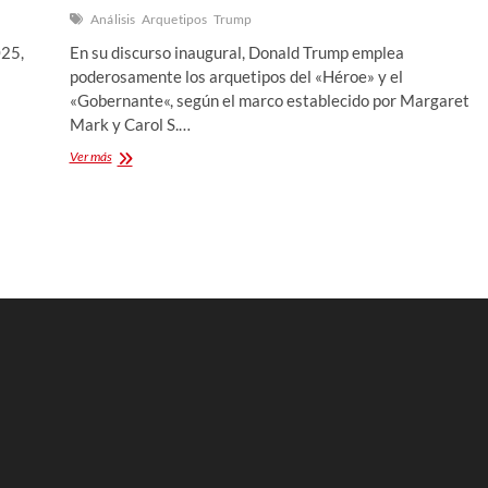
Análisis
Arquetipos
Trump
025,
En su discurso inaugural, Donald Trump emplea
poderosamente los arquetipos del «Héroe» y el
«Gobernante«, según el marco establecido por Margaret
Mark y Carol S.…
¿Qué
Ver más
arquetipo
busca
encarnar
Trump
en
su
primer
discurso?