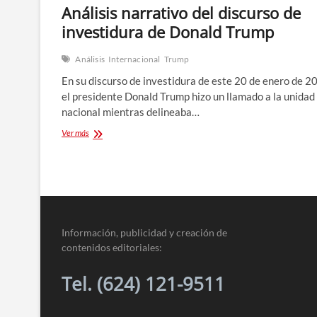
Análisis narrativo del discurso de
investidura de Donald Trump
Análisis
Internacional
Trump
En su discurso de investidura de este 20 de enero de 2
el presidente Donald Trump hizo un llamado a la unidad
nacional mientras delineaba…
Análisis
Ver más
narrativo
del
discurso
de
investidura
de
Donald
Información, publicidad y creación de
Trump
contenidos editoriales:
Tel. (624) 121-9511