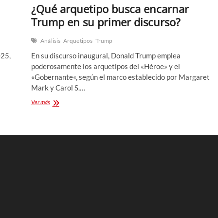
¿Qué arquetipo busca encarnar
Trump en su primer discurso?
Análisis
Arquetipos
Trump
025,
En su discurso inaugural, Donald Trump emplea
poderosamente los arquetipos del «Héroe» y el
«Gobernante«, según el marco establecido por Margaret
Mark y Carol S.…
¿Qué
Ver más
arquetipo
busca
encarnar
Trump
en
su
primer
discurso?